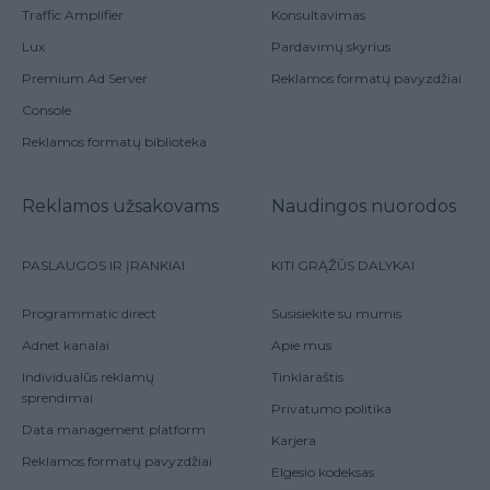
Traffic Amplifier
Konsultavimas
Lux
Pardavimų skyrius
Premium Ad Server
Reklamos formatų pavyzdžiai
Console
Reklamos formatų biblioteka
Reklamos užsakovams
Naudingos nuorodos
PASLAUGOS IR ĮRANKIAI
KITI GRĄŽŪS DALYKAI
Programmatic direct
Susisiekite su mumis
Adnet kanalai
Apie mus
Individualūs reklamų
Tinklaraštis
sprendimai
Privatumo politika
Data management platform
Karjera
Reklamos formatų pavyzdžiai
Elgesio kodeksas