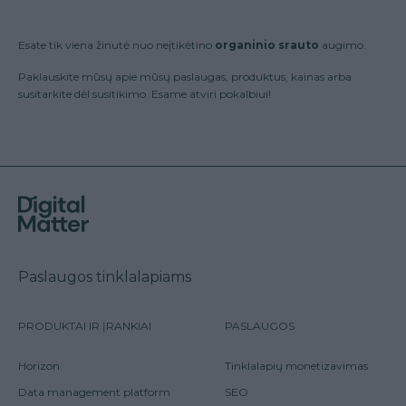
Esate tik viena žinutė nuo neįtikėtino
organinio srauto
augimo.
Paklauskite mūsų apie mūsų paslaugas, produktus, kainas arba
susitarkite dėl susitikimo. Esame atviri pokalbiui!
Paslaugos tinklalapiams
PRODUKTAI IR ĮRANKIAI
PASLAUGOS
Horizon
Tinklalapių monetizavimas
Data management platform
SEO