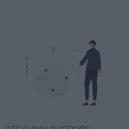
ATGALINIŲ NUORODŲ