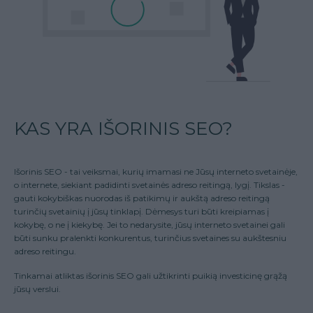
KAS YRA IŠORINIS SEO?
Išorinis SEO - tai veiksmai, kurių imamasi ne Jūsų interneto svetainėje,
o internete, siekiant padidinti svetainės adreso reitingą, lygį. Tikslas -
gauti kokybiškas nuorodas iš patikimų ir aukštą adreso reitingą
turinčių svetainių į jūsų tinklapį. Dėmesys turi būti kreipiamas į
kokybę, o ne į kiekybę. Jei to nedarysite, jūsų interneto svetainei gali
būti sunku pralenkti konkurentus, turinčius svetaines su aukštesniu
adreso reitingu.
Tinkamai atliktas išorinis SEO gali užtikrinti puikią investicinę grąžą
jūsų verslui.