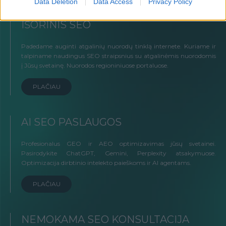
Data Deletion
Data Access
Privacy Policy
IŠORINIS SEO
Padedame auginti atgalinių nuorodų tinklą internete. Kuriame ir
talpiname naudingus SEO straipsnius su atgalinėmis nuorodomis
į Jūsų svetainę. Nuorodos regioniniuose portaluose.
PLAČIAU
AI SEO PASLAUGOS
Profesionalus GEO ir AEO optimizavimas jūsų svetainei.
Pasirodykite ChatGPT, Gemini, Perplexity atsakymuose.
Optimizacija dirbtinio intelekto paieškoms ir AI agentams.
PLAČIAU
NEMOKAMA SEO KONSULTACIJA