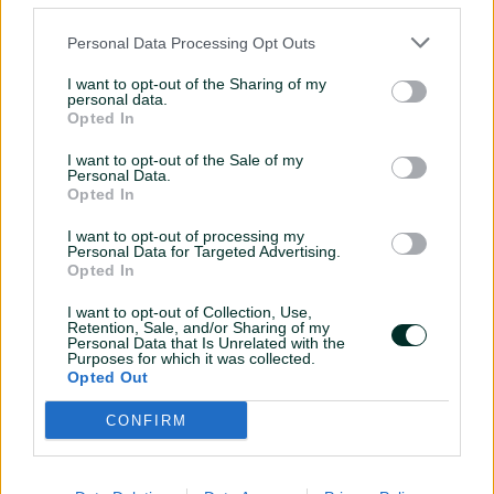
paslaugų.
Personal Data Processing Opt Outs
PLAČIAU
I want to opt-out of the Sharing of my
personal data.
Opted In
TURINIO KŪRIMAS
I want to opt-out of the Sale of my
Personal Data.
Profesionalus straipsnių rašymas, aktualaus ir kontekstinio turinio
Opted In
kūrimas ir pritaikymas paieškos sistemoms, bei AI paieškai.
I want to opt-out of processing my
Personal Data for Targeted Advertising.
PLAČIAU
Opted In
I want to opt-out of Collection, Use,
Retention, Sale, and/or Sharing of my
KONKURENTŲ ANALIZĖ
Personal Data that Is Unrelated with the
Purposes for which it was collected.
Opted Out
Konkurentų apžvalga leidžia identifikuoti kokias SEO strategijas
taiko jūsų konkurentai. Atsižvelgiant į rezultatus, gerasias
CONFIRM
praktikas galėsime padėti įgyvendinti ir Jūsų svetainėje.
PLAČIAU