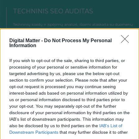
TECHNINIS SEO AUDITAS
Techninių klaidų ir įspėjimų analizė, išsami ataskaita su duomenų
išklotinėmis ir tvarkymo rekomendacijomis.
Digital Matter -
Do Not Process My Personal
PLAČIAU
Information
If you wish to opt-out of the sale, sharing to third parties, or
GOOGLE ADS REKLAMA
processing of your personal or sensitive information for
targeted advertising by us, please use the below opt-out
Padėsime optimizuoti bei valdyti Google reklamą, kuri padės
section to confirm your selection. Please note that after your
greičiau didinti pardavimus ar prekinio ženklo žinomumą.
opt-out request is processed you may continue seeing
interest-based ads based on personal information utilized by
PLAČIAU
us or personal information disclosed to third parties prior to
your opt-out. You may separately opt-out of the further
disclosure of your personal information by third parties on the
RAKTAŽODŽIŲ TYRIMAS
IAB’s list of downstream participants. This information may
also be disclosed by us to third parties on the
IAB’s List of
Downstream Participants
that may further disclose it to other
Rasime svarbiausius paieškos raktinius žodžius ir frazes, kuriomis
interneto vartotojai naudojasi kasdien ieškodami Jūsų prekių ar
third parties.