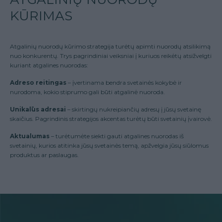
KŪRIMAS
Atgalinių nuorodų kūrimo strategija turėtų apimti nuorodų atsilikimą
nuo konkurentų. Trys pagrindiniai veiksniai į kuriuos reikėtų atsižvelgti
kuriant atgalines nuorodas:
Adreso reitingas
– įvertinama bendra svetainės kokybė ir
nurodoma, kokio stiprumo gali būti atgalinė nuoroda.
Unikalūs adresai
– skirtingų nukreipiančių adresų į jūsų svetainę
skaičius. Pagrindinis strategijos akcentas turėtų būti svetainių įvairovė.
Aktualumas
– turėtumėte siekti gauti atgalines nuorodas iš
svetainių, kurios atitinka jūsų svetainės temą, apžvelgia jūsų siūlomus
produktus ar paslaugas.